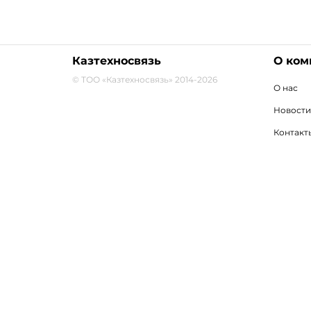
Казтехносвязь
О ком
© ТОО «Казтехносвязь» 2014-2026
О нас
Новости
Контакт