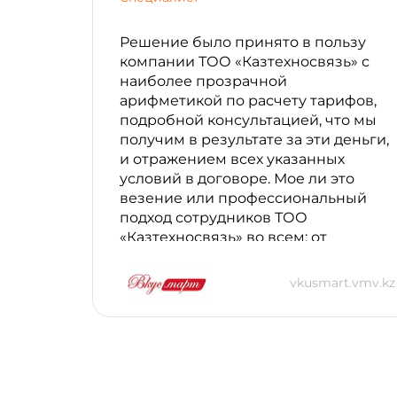
Решение было принято в пользу
компании ТОО «Казтехносвязь» с
наиболее прозрачной
арифметикой по расчету тарифов,
подробной консультацией, что мы
получим в результате за эти деньги,
и отражением всех указанных
условий в договоре. Мое ли это
везение или профессиональный
подход сотрудников ТОО
«Казтехносвязь» во всем: от
маркетинга и продаж до
консультаций технической
vkusmart.vmv.kz
поддержки, но ни разу не
пришлось пожалеть, что был
сделан подобный выбор. Мы
получили: Разумные тарифы за
услуги и приятные бонусы в виде
акций; Оперативность в установке;