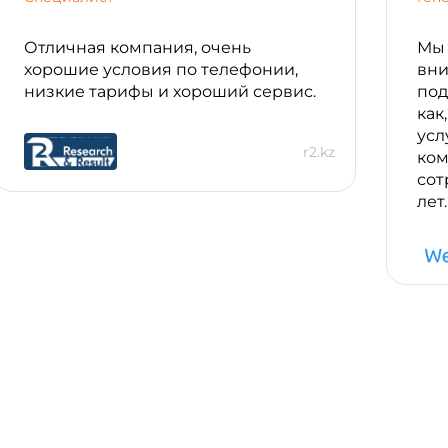
Отличная компания, очень
Мы 
хорошие условия по телефонии,
вни
низкие тарифы и хороший сервис.
под
как
усл
r2.kz
ком
сот
лет.