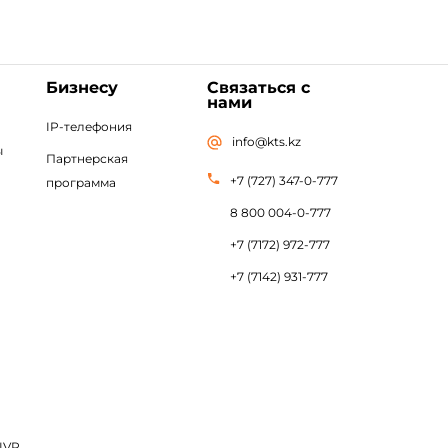
Бизнесу
Связаться с
нами
IP-телефония
info@kts.kz
ы
Партнерская
+7 (727) 347-0-777
программа
8 800 004-0-777
+7 (7172) 972-777
+7 (7142) 931-777
IVR