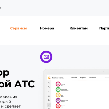
z
Сервисы
Номера
Клиентам
Парт
ор
ой АТС
равления
торый
 и сделает