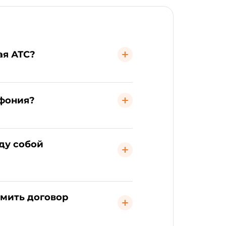
ая АТС?
ефония?
ду собой
мить договор