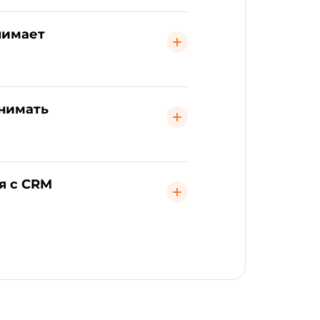
нимает
инимать
я с CRM